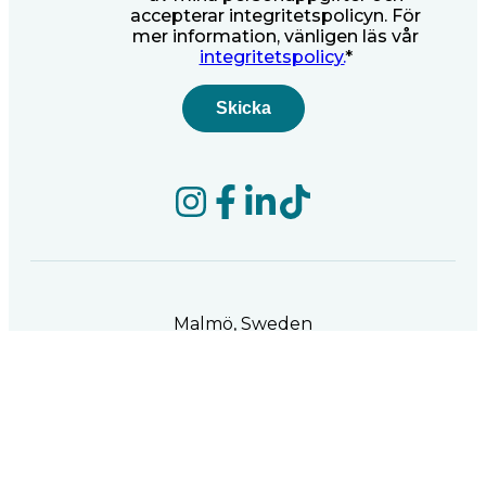
accepterar integritetspolicyn. För
mer information, vänligen läs vår
integritetspolicy.
*
Malmö, Sweden
Betselgatan 4 213 77 Malmö
Telefon:
+46 10 510 0900
Email:
info@teqflo.com