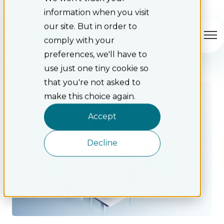
information when you visit
our site. But in order to
Open main navigation
comply with your
preferences, we'll have to
use just one tiny cookie so
/
Artiklar
HUR DU HÅLLER DITT CRM...
that you're not asked to
make this choice again.
Accept
Decline