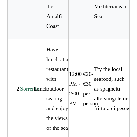
the
Mediterranean
Amalfi
Sea
Coast
Have
lunch at a
restaurant
Try the local
12:00
€20-
with
seafood, such
PM -
€30
2
Sorrento
Lunch
outdoor
as spaghetti
2:00
per
seating
alle vongole or
PM
person
and enjoy
frittura di pesce
the views
of the sea