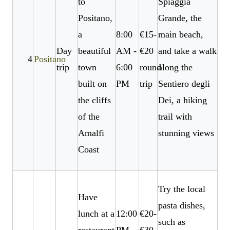
to
Spiaggia
Positano,
Grande, the
a
8:00
€15-
main beach,
Day
beautiful
AM -
€20
and take a walk
4
Positano
trip
town
6:00
round
along the
built on
PM
trip
Sentiero degli
the cliffs
Dei, a hiking
of the
trail with
Amalfi
stunning views
Coast
Try the local
Have
pasta dishes,
lunch at a
12:00
€20-
such as