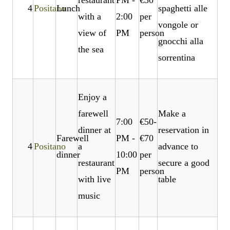
restaurant
PM -
€30
4
Positano
Lunch
spaghetti alle
with a
2:00
per
vongole or
view of
PM
person
gnocchi alla
the sea
sorrentina
Enjoy a
farewell
Make a
7:00
€50-
dinner at
reservation in
Farewell
PM -
€70
4
Positano
a
advance to
dinner
10:00
per
restaurant
secure a good
PM
person
with live
table
music