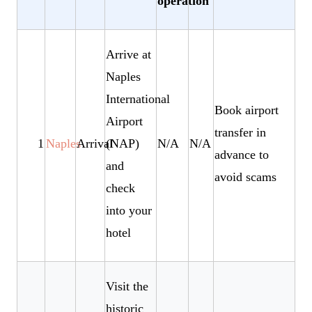
operation
Arrive at
Naples
International
Book airport
Airport
transfer in
1
Naples
Arrival
(NAP)
N/A
N/A
advance to
and
avoid scams
check
into your
hotel
Visit the
historic