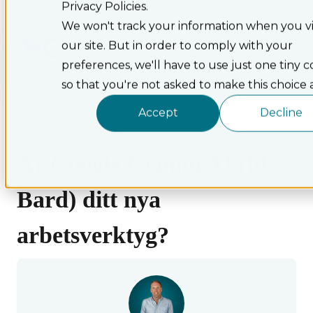
Privacy Policies.
We won't track your information when you vi
our site. But in order to comply with your
Open main navigation
preferences, we'll have to use just one tiny c
so that you're not asked to make this choice 
/
Artiklar
Är Google Gemini AI (fd Bard)...
Accept
Decline
#AI
Är Google Gemini AI (fd
Bard) ditt nya
arbetsverktyg?