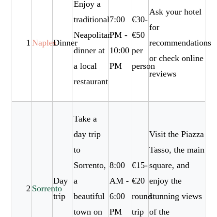
Enjoy a
Ask your hotel
traditional
7:00
€30-
for
Neapolitan
PM -
€50
1
Naples
Dinner
recommendations
dinner at
10:00
per
or check online
a local
PM
person
reviews
restaurant
Take a
day trip
Visit the Piazza
to
Tasso, the main
Sorrento,
8:00
€15-
square, and
Day
a
AM -
€20
enjoy the
2
Sorrento
trip
beautiful
6:00
round
stunning views
town on
PM
trip
of the