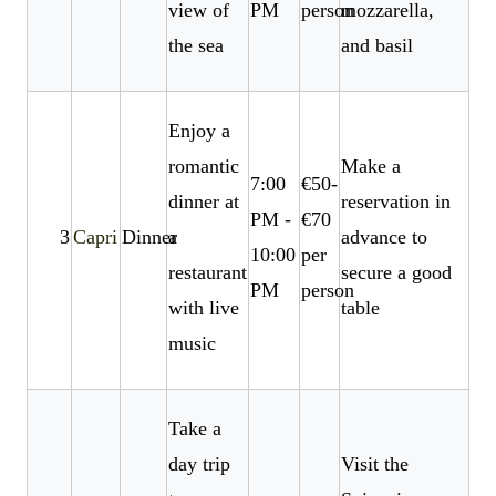
view of
PM
person
mozzarella,
the sea
and basil
Enjoy a
romantic
Make a
7:00
€50-
dinner at
reservation in
PM -
€70
3
Capri
Dinner
a
advance to
10:00
per
restaurant
secure a good
PM
person
with live
table
music
Take a
day trip
Visit the