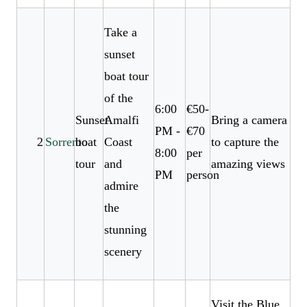
Take a
sunset
boat tour
of the
6:00
€50-
Sunset
Amalfi
Bring a camera
PM -
€70
2
Sorrento
boat
Coast
to capture the
8:00
per
tour
and
amazing views
PM
person
admire
the
stunning
scenery
Visit the Blue