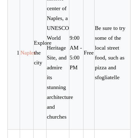
center of
Naples, a
UNESCO
Be sure to try
World
9:00
some of the
Explore
Heritage
AM -
local street
1
Naples
the
Free
Site, and
5:00
food, such as
city
admire
PM
pizza and
its
sfogliatelle
stunning
architecture
and
churches