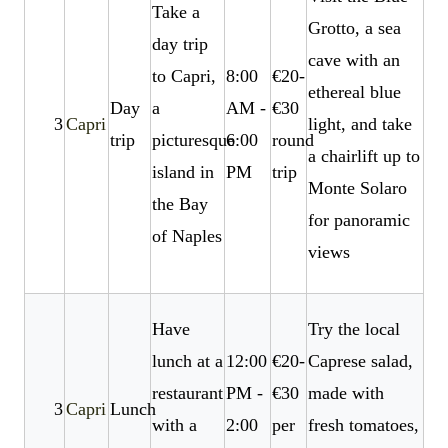
Take a
Grotto, a sea
day trip
cave with an
to Capri,
8:00
€20-
ethereal blue
Day
a
AM -
€30
3
Capri
light, and take
trip
picturesque
6:00
round
a chairlift up to
island in
PM
trip
Monte Solaro
the Bay
for panoramic
of Naples
views
Have
Try the local
lunch at a
12:00
€20-
Caprese salad,
restaurant
PM -
€30
made with
3
Capri
Lunch
with a
2:00
per
fresh tomatoes,